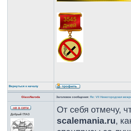
Вернуться к началу
GlassNaroda
Заголовок сообщения:
Re: VII Нижегородская межр
От себя отмечу, 
Добрый ГЛАЗ
scalemania.ru
, к