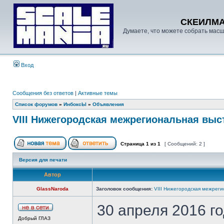
СКЕИЛМ
Думаете, что можете собрать масш
Вход
Сообщения без ответов
|
Активные темы
Список форумов
»
ИнбоксЫ
»
Объявления
VIII Нижегородская межрегиональная выс
Страница
1
из
1
[ Сообщений: 2 ]
Версия для печати
Автор
GlassNaroda
Заголовок сообщения:
VIII Нижегородская межреги
30 апреля 2016 го
Добрый ГЛАЗ