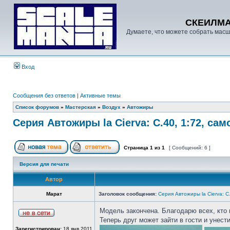
СКЕИЛМ
Думаете, что можете собрать масш
Вход
Сообщения без ответов
|
Активные темы
Список форумов
»
Мастерская
»
Воздух
»
Автожиры
Серия Автожиры la Cierva: C.40, 1:72, сам
Страница
1
из
1
[ Сообщений: 6 ]
Версия для печати
Автор
Марат
Заголовок сообщения:
Серия Автожиры la Cierva: C.
Модель закончена. Благодарю всех, кто 
Теперь друг может зайти в гости и унест
Зарегистрирован:
18 янв 2011