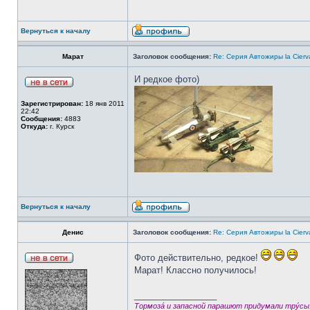
Вернуться к началу
Марат
Заголовок сообщения:
Re: Серия Автожиры la Cierva
И редкое фото)
Зарегистрирован:
18 янв 2011
22:42
Сообщения:
4883
Откуда:
г. Курск
Вернуться к началу
Денис
Заголовок сообщения:
Re: Серия Автожиры la Cierva
Фото действительно, редкое!
Марат! Классно получилось!
_________________
Тормозá и запасной парашют придумали трýсы