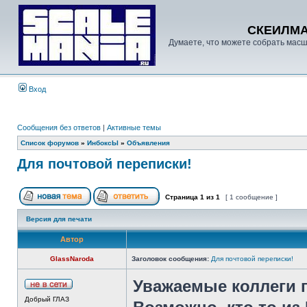
СКЕИЛМ
Думаете, что можете собрать масш
Вход
Сообщения без ответов
|
Активные темы
Список форумов
»
ИнбоксЫ
»
Объявления
Для почтовой переписки!
Страница
1
из
1
[ 1 сообщение ]
Версия для печати
Автор
GlassNaroda
Заголовок сообщения:
Для почтовой переписки!
Уважаемые коллеги 
Добрый ГЛАЗ