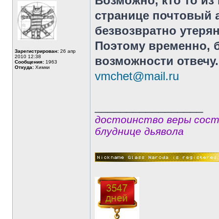
Возможно, кто то из
странице почтовый а
безвозвратно утерян
Поэтому временно, б
Зарегистрирован:
26 апр
2010 12:38
возможности отвечу.
Сообщения:
1963
Откуда:
Химки
vmchet@mail.ru
_________________
достоинство веры сост
блуднице дьявола