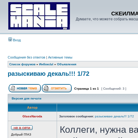
СКЕИЛМ
Думаете, что можете собрать масш
Вход
Сообщения без ответов
|
Активные темы
Список форумов
»
ИнбоксЫ
»
Объявления
разыскиваю декаль!!! 1/72
Страница
1
из
1
[ Сообщений: 3 ]
Версия для печати
Автор
GlassNaroda
Заголовок сообщения:
разыскиваю декаль!!! 1/72
Коллеги, нужна в
Добрый ГЛАЗ