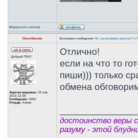
Вернуться к началу
GlassNaroda
Заголовок сообщения:
Re: разыскиваю декаль!!! 1/
Отлично!
Добрый ГЛАЗ
если на что то го
пиши))) только ср
обмена обговорим!
Зарегистрирован:
26 апр
2010 12:38
Сообщения:
1963
Откуда:
Химки
______________
достоинство веры 
разуму - этой блудн