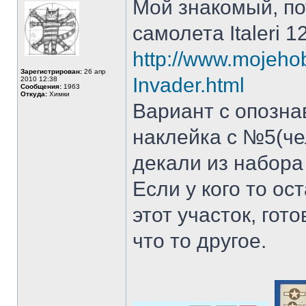
Мой знакомый, по
самолета Italeri 1
http://www.mojehob
Зарегистрирован:
26 апр
Invader.html
2010 12:38
Сообщения:
1963
Откуда:
Химки
Вариант с опозна
наклейка с №5(че
декали из набора
Если у кого то о
этот участок, гот
что то другое.