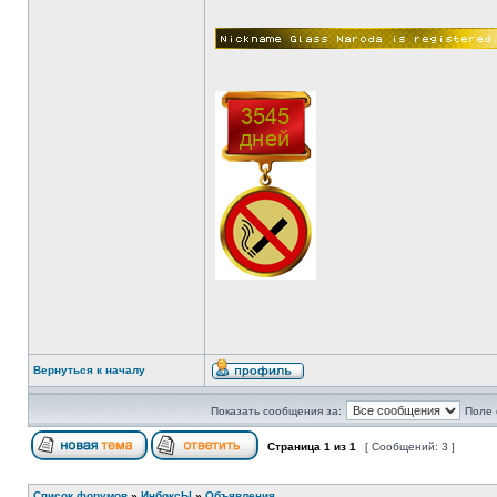
Вернуться к началу
Показать сообщения за:
Поле 
Страница
1
из
1
[ Сообщений: 3 ]
Список форумов
»
ИнбоксЫ
»
Объявления