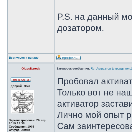
P.S. на данный м
дозатором.
Вернуться к началу
GlassNaroda
Заголовок сообщения:
Re: Активатор (отвердитель
Пробовал актива
Добрый ГЛАЗ
Только вот не наш
активатор застав
Лично мой опыт р
Зарегистрирован:
26 апр
Сам заинтересова
2010 12:38
Сообщения:
1963
Откуда:
Химки