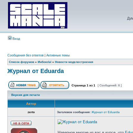
Дум
Вход
Сообщения без ответов
|
Активные темы
Список форумов
»
ИнбоксЫ
»
Новости моделестроения
Журнал от Eduarda
Страница
1
из
1
[ Сообщений: 6 ]
Версия для печати
Автор
zerto
Заголовок сообщения:
Журнал от Eduarda
Наверное многие из вас в курсе, что
Edu