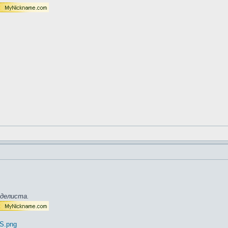
оделиста.
US.png