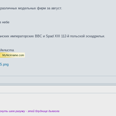
 различных модельных фирм за август.
в небе
нских императорских ВВС и Spad XIII 112-й польской эскадрильи.
оделиста.
US.png
нуть шею разуму - этой блуднице дьявола