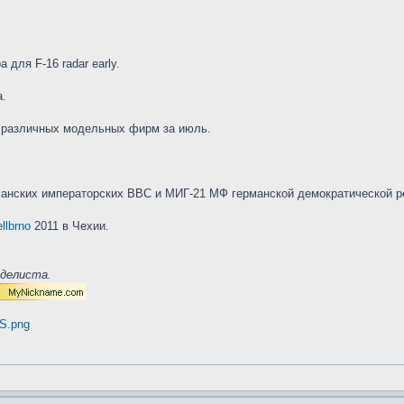
для F-16 radar early.
а.
 различных модельных фирм за июль.
манских императорских ВВС и МИГ-21 МФ германской демократической р
llbrno
2011 в Чехии.
оделиста.
US.png