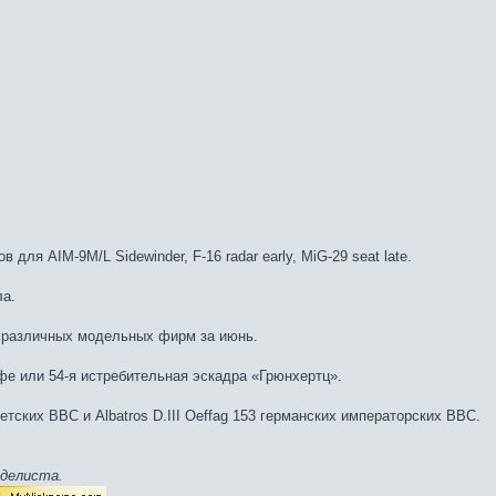
для AIM-9M/L Sidewinder, F-16 radar early, MiG-29 seat late.
ла.
 различных модельных фирм за июнь.
 или 54-я истребительная эскадра «Грюнхертц».
ских ВВС и Albatros D.III Oeffag 153 германских императорских ВВС.
оделиста.