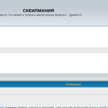
СКЕИЛМАНИЯ
аете, что можете собрать масштабную модель? - Думайте!
Сообщение
ard
, помимо травла, масок и декалей, уже год как выпускает еще и свой