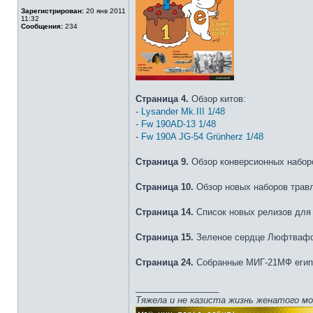
Зарегистрирован:
20 янв 2011
11:32
Сообщения:
234
Страница 4.
Обзор китов:
-
Lysander Mk.III 1/48
-
Fw 190AD-13 1/48
-
Fw 190A JG-54 Grünherz 1/48
Страница 9.
Обзор конверсионных наборов 
Страница 10.
Обзор новых наборов трав
Страница 14.
Список новых релизов для
Страница 15.
Зеленое сердце Люфтваффе
Страница 24.
Собранные МИГ-21МФ египет
_________________
Тяжела и не казиста жизнь женатого м