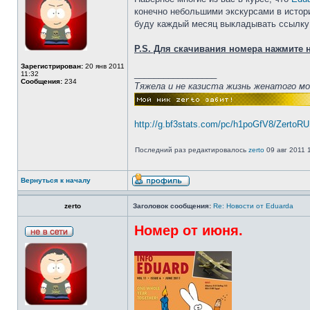
конечно небольшими экскурсами в истори
буду каждый месяц выкладывать ссылку
P.S. Для скачивания номера нажмите н
Зарегистрирован:
20 янв 2011
_________________
11:32
Сообщения:
234
Тяжела и не казиста жизнь женатого м
http://g.bf3stats.com/pc/h1poGfV8/ZertoR
Последний раз редактировалось
zerto
09 авг 2011 1
Вернуться к началу
zerto
Заголовок сообщения:
Re: Новости от Eduarda
Номер от июня.