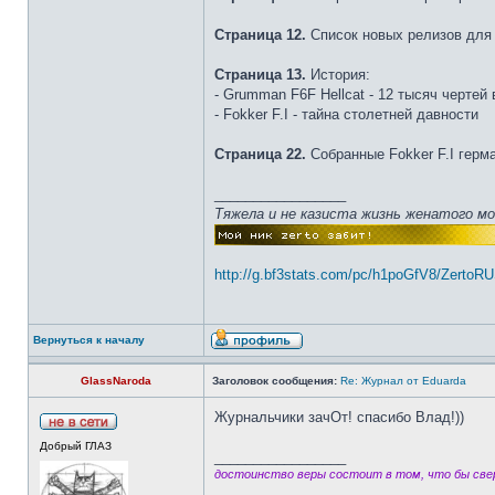
Страница 12.
Список новых релизов для
Страница 13.
История:
- Grumman F6F Hellcat - 12 тысяч чертей 
- Fokker F.I - тайна столетней давности
Страница 22.
Собранные Fokker F.I герма
_________________
Тяжела и не казиста жизнь женатого м
http://g.bf3stats.com/pc/h1poGfV8/ZertoR
Вернуться к началу
GlassNaroda
Заголовок сообщения:
Re: Журнал от Eduarda
Журнальчики зачОт! спасибо Влад!))
Добрый ГЛАЗ
_________________
достоинство веры состоит в том, что бы свер