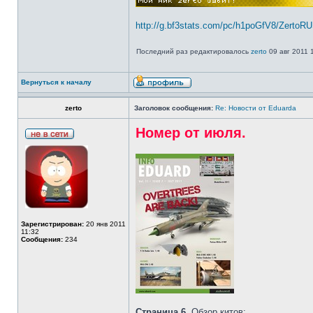
http://g.bf3stats.com/pc/h1poGfV8/ZertoR
Последний раз редактировалось
zerto
09 авг 2011 1
Вернуться к началу
zerto
Заголовок сообщения:
Re: Новости от Eduarda
Номер от июля.
Зарегистрирован:
20 янв 2011
11:32
Сообщения:
234
Страница 6.
Обзор китов: