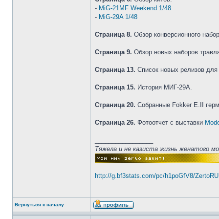
-
MiG-21MF Weekend 1/48
-
MiG-29A 1/48
Страница 8.
Обзор конверсионного набора 
Страница 9.
Обзор новых наборов травл
Страница 13.
Список новых релизов для
Страница 15.
История МИГ-29А.
Страница 20.
Собранные Fokker E.II гер
Страница 26.
Фотоотчет с выставки
Mode
_________________
Тяжела и не казиста жизнь женатого м
http://g.bf3stats.com/pc/h1poGfV8/ZertoR
Вернуться к началу