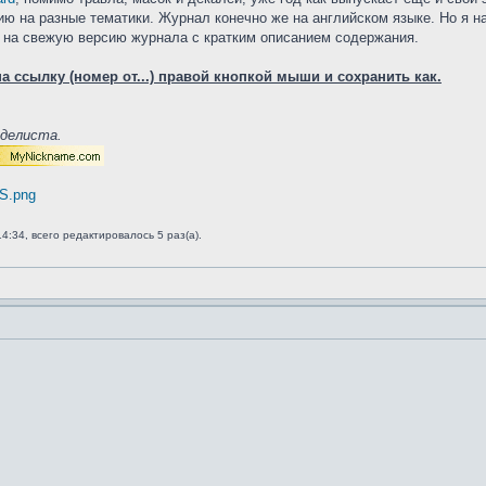
ю на разные тематики. Журнал конечно же на английском языке. Но я на
 на свежую версию журнала с кратким описанием содержания.
а ссылку (номер от...) правой кнопкой мыши и сохранить как.
оделиста.
US.png
4:34, всего редактировалось 5 раз(а).