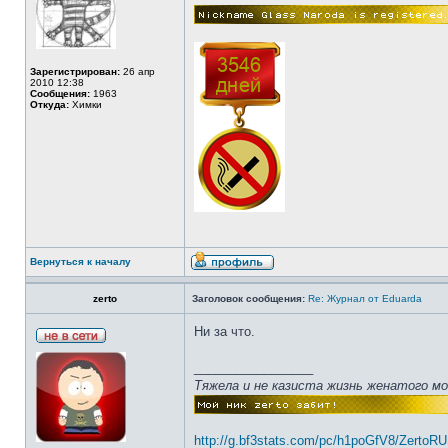
Зарегистрирован:
26 апр
2010 12:38
Сообщения:
1963
Откуда:
Химки
Вернуться к началу
zerto
Заголовок сообщения:
Re: Журнал от Eduarda
Ни за что.
_________________
Тяжела и не казиста жизнь женатого м
http://g.bf3stats.com/pc/h1poGfV8/ZertoR