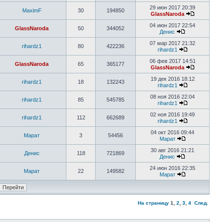
29 июн 2017 20:39
MaximF
30
194850
GlassNaroda
04 июн 2017 22:54
GlassNaroda
50
344052
Денис
07 мар 2017 21:32
rihardz1
80
422236
rihardz1
06 фев 2017 14:51
GlassNaroda
65
365177
GlassNaroda
19 дек 2016 18:12
rihardz1
18
132243
rihardz1
08 ноя 2016 22:04
rihardz1
85
545785
rihardz1
02 ноя 2016 19:49
rihardz1
112
662689
rihardz1
04 окт 2016 09:44
Марат
3
54456
Марат
30 авг 2016 21:21
Денис
118
721869
Денис
24 июн 2016 22:35
Марат
22
149582
Марат
На страницу
1
,
2
,
3
,
4
След.