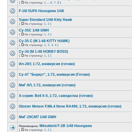
[
На страницу:
1
...
6
,
7
,
8
]
F-16I SUFA Hasegawa 1/48
Super Etendard 1/48 Kitty Hawk
[
На страницу:
1
,
2
]
Су-35С 1/48 GWH
[
На страницу:
1
,
2
]
Су-35 С (М 1:48 KITTY HAWK)
[
На страницу:
1
,
2
,
3
,
4
]
Су-34 (М 1:48 HOBBY BOSS)
[
На страницу:
1
,
2
]
Ил-28У, 1:72, конверсия (готово)
Су-47 "Беркут", 1:72, конверсия (Готово)
МиГ-9Л, 1:72, конверсия (готово)
Х-серия: Bell X-5, 1:72, самоделка (готово)
Gloster Meteor F.Mk.4 Nene RA490, 1:72, конверсия (готово)
МиГ-29СМТ 1/48 GWH
Mitsubishi F-2В 1/48 Hasegawa
Перемещена:
[
На страницу:
1
,
2
]