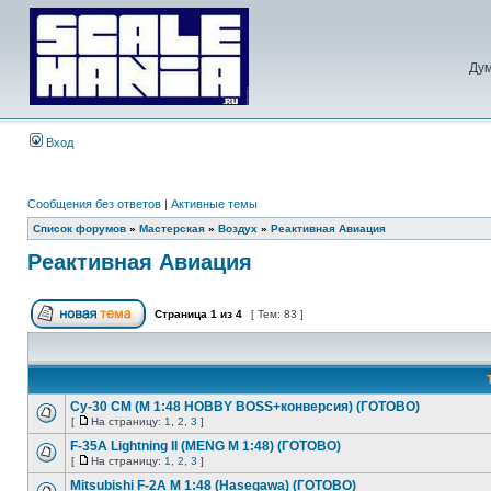
Дум
Вход
Сообщения без ответов
|
Активные темы
Список форумов
»
Мастерская
»
Воздух
»
Реактивная Авиация
Реактивная Авиация
Страница
1
из
4
[ Тем: 83 ]
Су-30 СМ (М 1:48 HOBBY BOSS+конверсия) (ГОТОВО)
[
На страницу:
1
,
2
,
3
]
F-35A Lightning II (MENG M 1:48) (ГОТОВО)
[
На страницу:
1
,
2
,
3
]
Mitsubishi F-2A М 1:48 (Hasegawa) (ГОТОВО)