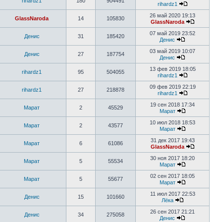
rihardz1
180
904491
rihardz1
26 май 2020 19:13
GlassNaroda
14
105830
GlassNaroda
07 май 2019 23:52
Денис
31
185420
Денис
03 май 2019 10:07
Денис
27
187754
Денис
13 фев 2019 18:05
rihardz1
95
504055
rihardz1
09 фев 2019 22:19
rihardz1
27
218878
rihardz1
19 сен 2018 17:34
Марат
2
45529
Марат
10 июл 2018 18:53
Марат
2
43577
Марат
31 дек 2017 19:43
Марат
6
61086
GlassNaroda
30 ноя 2017 18:20
Марат
5
55534
Марат
02 сен 2017 18:05
Марат
5
55677
Марат
11 июл 2017 22:53
Денис
15
101660
Лёка
26 сен 2017 21:21
Денис
34
275058
Денис