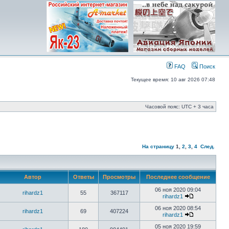
FAQ
Поиск
Текущее время: 10 авг 2026 07:48
Часовой пояс: UTC + 3 часа
На страницу
1
,
2
,
3
,
4
След.
Автор
Ответы
Просмотры
Последнее сообщение
06 ноя 2020 09:04
rihardz1
55
367117
rihardz1
06 ноя 2020 08:54
rihardz1
69
407224
rihardz1
05 ноя 2020 19:59