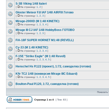
S-3B Viking 1/48 Italeri
[
На страницу:
1
,
2
]
Gloster Meteor F.8 IAF 1/48 AIRFIX Готово
[
На страницу:
1
,
2
,
3
]
Mirage-2000D (M 1:48 KINETIC)
[
На страницу:
1
,
2
,
3
,
4
]
Mirage III CJ IAF 1/48 HobbyBoss ГОТОВО
[
На страницу:
1
,
2
,
3
]
F/A-18F SUPER HORNET M1:48 (REVELL)
Су-33 (M 1:48 KINETIC)
[
На страницу:
1
,
2
,
3
,
4
]
F-15E "Strike Eagle" (М 1:48 Revell)
[
На страницу:
1
,
2
,
3
,
4
,
5
]
Henschеl Hs P.122 (проект), 1:72, самоделка (готово)
Kfir TC2 1/48 (конверсия Mirage IIIC Eduard)
[
На страницу:
1
,
2
,
3
,
4
,
5
]
Boulton-Paul P.120, 1:72, самоделка (готово)
Показать 
Страница
1
из
4
[ Тем: 83 ]