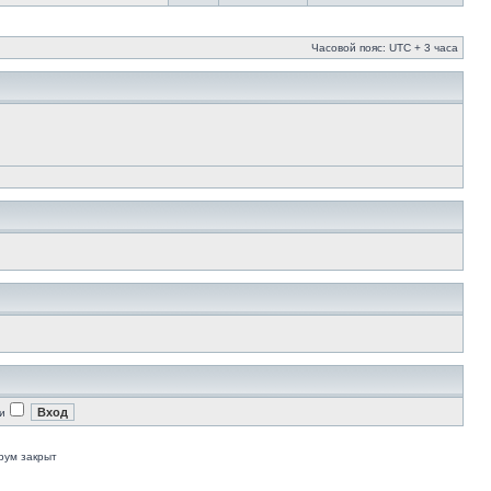
Часовой пояс: UTC + 3 часа
и
рум закрыт