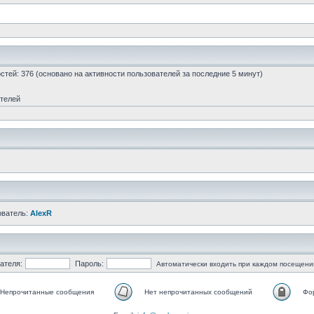
гостей: 376 (основано на активности пользователей за последние 5 минут)
ателей
ователь:
AlexR
ателя:
Пароль:
Автоматически входить при каждом посещени
Непрочитанные сообщения
Нет непрочитанных сообщений
Фо