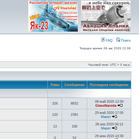
FAQ
Поиск
Текущее время: 06 авг 2026 22:08
Часовой пояс: UTC + 3 часа
Темы
Сообщения
Последнее сообщение
08 май 2025 12:09
326
8832
GlassNaroda
29 май 2020 17:05
120
2381
Марат
28 апр 2020 00:12
13
338
Марат
29 июн 2015 14:30
5
52