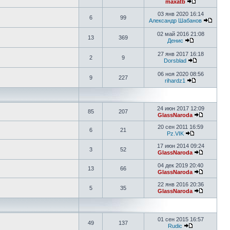
maxatb
03 янв 2020 16:14
6
99
Александр Шабанов
02 май 2016 21:08
13
369
Денис
27 янв 2017 16:18
2
9
Dorsblad
06 ноя 2020 08:56
9
227
rihardz1
24 июн 2017 12:09
85
207
GlassNaroda
20 сен 2011 16:59
6
21
Pz.VIK
17 июн 2014 09:24
3
52
GlassNaroda
04 дек 2019 20:40
13
66
GlassNaroda
22 янв 2016 20:36
5
35
GlassNaroda
01 сен 2015 16:57
49
137
Rudic