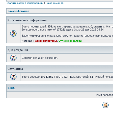
Удалить cookies конференции
|
Наша команда
Список форумов
Кто сейчас на конференции
Всего посетителей:
376
, из них зарегистрированных: 0, скрытых: 0 и 
Больше всего посетителей (
7426
) здесь было 25 дек 2016 08:34
Зарегистрированные пользователи: нет зарегистрированных пользов
Легенда ::
Администраторы
,
Супермодераторы
Дни рождения
Сегодня нет дней рождения.
Статистика
Всего сообщений:
13859
| Тем:
741
| Пользователей:
81
| Новый польз
Вход
Имя пользов