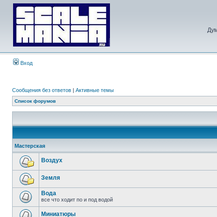
Дум
Вход
Сообщения без ответов
|
Активные темы
Список форумов
Мастерская
Воздух
Земля
Вода
все что ходит по и под водой
Миниатюры