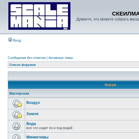
СКЕИЛМ
Думаете, что можете собрать масш
Вход
Сообщения без ответов
|
Активные темы
Список форумов
Форум
Мастерская
Воздух
Земля
Вода
все что ходит по и под водой
Миниатюры