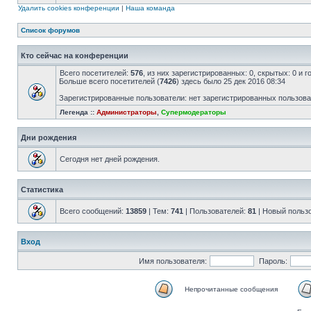
Удалить cookies конференции
|
Наша команда
Список форумов
Кто сейчас на конференции
Всего посетителей:
576
, из них зарегистрированных: 0, скрытых: 0 и 
Больше всего посетителей (
7426
) здесь было 25 дек 2016 08:34
Зарегистрированные пользователи: нет зарегистрированных пользов
Легенда ::
Администраторы
,
Супермодераторы
Дни рождения
Сегодня нет дней рождения.
Статистика
Всего сообщений:
13859
| Тем:
741
| Пользователей:
81
| Новый польз
Вход
Имя пользователя:
Пароль:
Непрочитанные сообщения