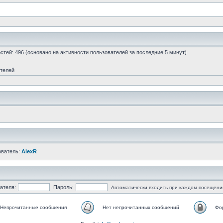
гостей: 496 (основано на активности пользователей за последние 5 минут)
ателей
ователь:
AlexR
ателя:
Пароль:
Автоматически входить при каждом посещени
Непрочитанные сообщения
Нет непрочитанных сообщений
Фо