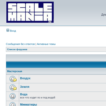
Дум
Вход
Сообщения без ответов
|
Активные темы
Список форумов
Мастерская
Воздух
Земля
Вода
все что ходит по и под водой
Миниатюры