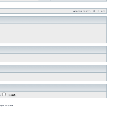
Часовой пояс: UTC + 3 часа
и
рум закрыт