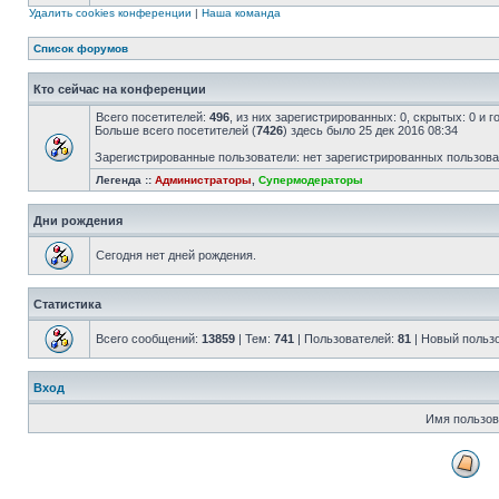
Удалить cookies конференции
|
Наша команда
Список форумов
Кто сейчас на конференции
Всего посетителей:
496
, из них зарегистрированных: 0, скрытых: 0 и 
Больше всего посетителей (
7426
) здесь было 25 дек 2016 08:34
Зарегистрированные пользователи: нет зарегистрированных пользов
Легенда ::
Администраторы
,
Супермодераторы
Дни рождения
Сегодня нет дней рождения.
Статистика
Всего сообщений:
13859
| Тем:
741
| Пользователей:
81
| Новый польз
Вход
Имя пользов