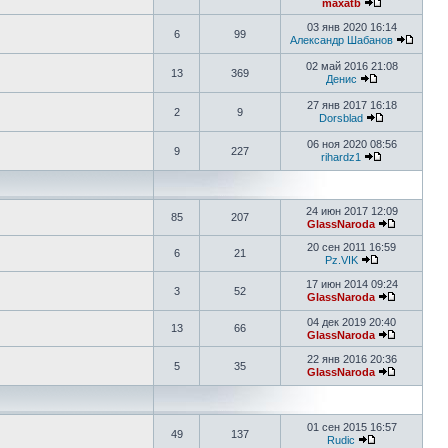
maxatb
03 янв 2020 16:14
6
99
Александр Шабанов
02 май 2016 21:08
13
369
Денис
27 янв 2017 16:18
2
9
Dorsblad
06 ноя 2020 08:56
9
227
rihardz1
24 июн 2017 12:09
85
207
GlassNaroda
20 сен 2011 16:59
6
21
Pz.VIK
17 июн 2014 09:24
3
52
GlassNaroda
04 дек 2019 20:40
13
66
GlassNaroda
22 янв 2016 20:36
5
35
GlassNaroda
01 сен 2015 16:57
49
137
Rudic